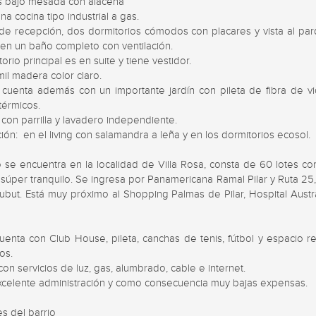
 bajo mesada con alacena 

a cocina tipo industrial a gas.

e de recepción, dos dormitorios cómodos con placares y vista al par
en un baño completo con ventilación.

torio principal es en suite y tiene vestidor.

mil madera color claro.

 cuenta además con un importante jardín con pileta de fibra de vid
érmicos. 

con parrilla y lavadero independiente.

ión:  en el living con salamandra a leña y en los dormitorios ecosol.

o se encuentra en la localidad de Villa Rosa, consta de 60 lotes co
súper tranquilo. Se ingresa por Panamericana Ramal Pilar y Ruta 25, 
ubut. Está muy próximo al Shopping Palmas de Pilar, Hospital Austral
uenta con Club House, pileta, canchas de tenis, fútbol y espacio re
os.

on servicios de luz, gas, alumbrado, cable e internet. 

xcelente administración y como consecuencia muy bajas expensas.

s del barrio 
