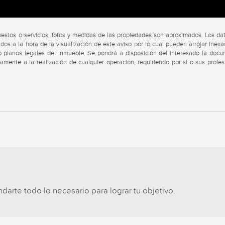
uestos o servicios, fotos y medidas de las propiedades son aproximados. Los da
dos a la hora de la visualización de este aviso por lo cual pueden arrojar inexa
s o planos legales del inmueble. Se pondrá a disposición del interesado la doc
viamente a la realización de cualquier operación, requiriendo por sí o sus profes
arte todo lo necesario para lograr tu objetivo.