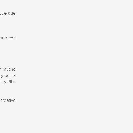
que que 
rio con 
n mucho 
y por la 
 y Pilar 
creativo 