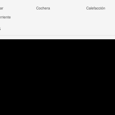
nar
Cochera
Calefacción
rriente
S