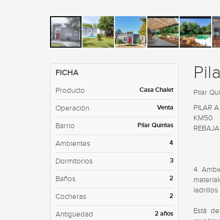
Pil
FICHA
Casa Chalet
Producto
Pilar Qu
Venta
PILAR 
Operación
KM50

Pilar Quintas
Barrio
REBAJAD
4
Ambientes
3
Dormitorios
4 Ambie
2
Baños
material
ladrillo
2
Cocheras
Está de
2 años
Antigüedad