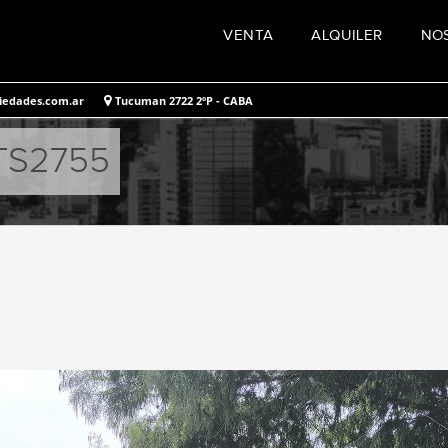
VENTA
ALQUILER
NO
iedades.com.ar
Tucuman 2722 2ºP - CABA
 BTS2755