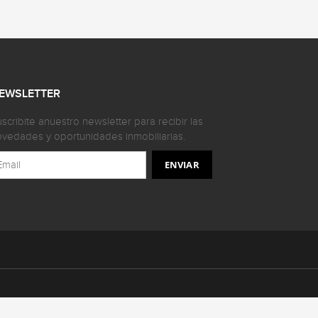
EWSLETTER
scribite anuestro newsletter para recibir las
vedades y oportunidades inmobiliarias.