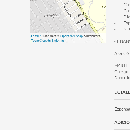
-	Cancha de futbol

-	Cancha de tenis 

-	Pileta 

-	Espacio verde de uso común 

-	SUM y Parrilla para fiestas de hasta 50 personas

Leaflet
| Map data ©
OpenStreetMap
contributors,
TecnoGestión Sistemas
- FINAN
Atención
MARTILL
Colegio 
Domicili
DETALL
Expens
ADICI