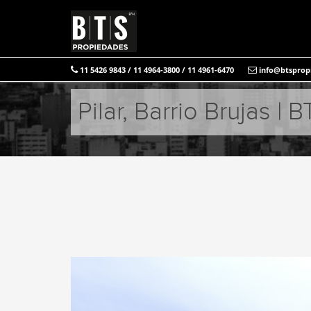
11 5426 9843 / 11 4964-3800 / 11 4961-6470
info@btsprop
Pilar, Barrio Brujas |