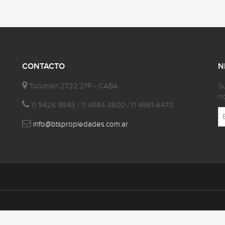
CONTACTO
N
Tucuman 2722 2ºP - CABA
Su
no
11 5426 9843 / 11 4964-3800 / 11 4961-6470
info@btspropiedades.com.ar