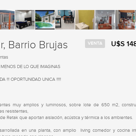
ar, Barrio Brujas
U$S 14
VENTA
intas
A MENOS DE LO QUE IMAGINAS

A !!! OPORTUNIDAD UNICA !!!!! 

ntes muy amplios y luminosos, sobre lote de 650 m2, constru
es resistentes,

s de Retak que aportan aislación, acústica y térmica a los ambientes.

sarrollada en una planta, con amplio  living comedor y cocina int