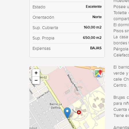
muebles
Excelente
Posee un
Estado
Toilett
Norte
Orientación
compart
El dormi
160,00 m2
Sup. Cubierta
Pisos si
La casa
650,00 m2
Sup. Propia
bordes t
BAJAS
Expensas
Pérgola 
Calefacc
El barri
+
verde y 
calle Ch
−
Centro.

Brujas c
para niñ
Cuenta c
Tiene e
Amenitie