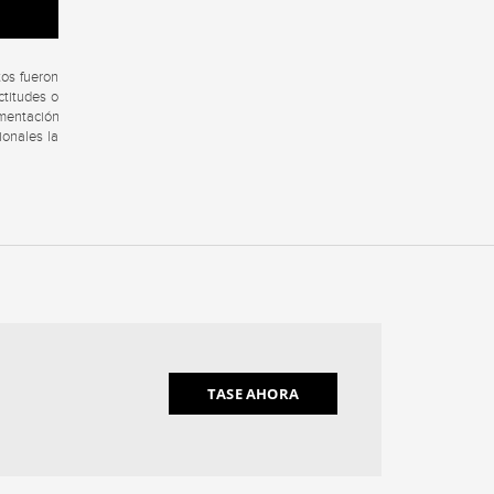
tos fueron
ctitudes o
umentación
ionales la
TASE AHORA