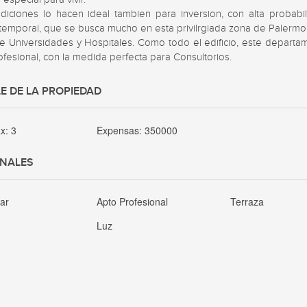
diciones lo hacen ideal tambien para inversion, con alta probabil
 temporal, que se busca mucho en esta privilrgiada zona de Palermo.
e Universidades y Hospitales. Como todo el edificio, este departam
fesional, con la medida perfecta para Consultorios.
E DE LA PROPIEDAD
ax:
3
Expensas:
350000
ONALES
nar
Apto Profesional
Terraza
Luz