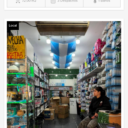
72,00 m2
3 Despachos
1 Baños
Local