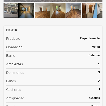
FICHA
Departamento
Producto
Venta
Operación
Palermo
Barrio
4
Ambientes
3
Dormitorios
2
Baños
1
Cocheras
40 años
Antigüedad