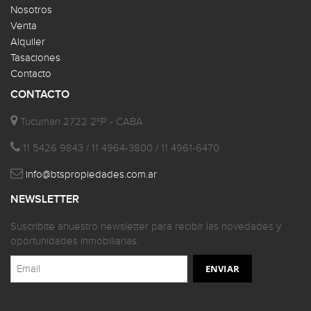
Nosotros
Venta
Alquiler
Tasaciones
Contacto
CONTACTO
Tucuman 2722 2ºP - CABA
11 5426 9843 / 11 4964-3800 / 11 4961-6470
info@btspropiedades.com.ar
NEWSLETTER
Suscribite anuestro newsletter para recibir las novedades y
oportunidades inmobiliarias.