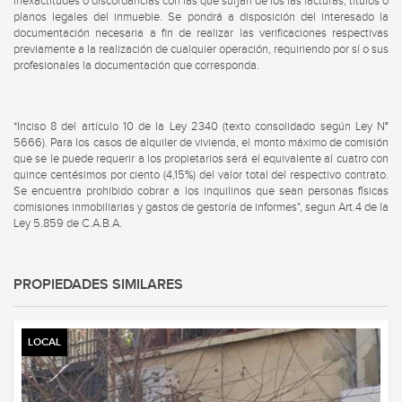
inexactitudes o discordancias con las que surjan de los las facturas, títulos o
planos legales del inmueble. Se pondrá a disposición del interesado la
documentación necesaria a fin de realizar las verificaciones respectivas
previamente a la realización de cualquier operación, requiriendo por sí o sus
profesionales la documentación que corresponda.
*Inciso 8 del artículo 10 de la Ley 2340 (texto consolidado según Ley N°
5666). Para los casos de alquiler de vivienda, el monto máximo de comisión
que se le puede requerir a los propietarios será el equivalente al cuatro con
quince centésimos por ciento (4,15%) del valor total del respectivo contrato.
Se encuentra prohibido cobrar a los inquilinos que sean personas físicas
comisiones inmobiliarias y gastos de gestoría de informes", segun Art.4 de la
Ley 5.859 de C.A.B.A.
PROPIEDADES SIMILARES
LOCAL